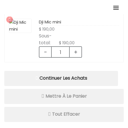
Aller
Men
au
contenu
Prin
Dji Mic mini
$
190,00
$
190,00
quantité
−
+
de
Dji
Continuer Les Achats
Mic
mini
Mettre À Le Panier
Tout Effacer